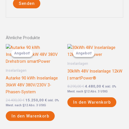
Ähnliche Produkte
Ursprünglicher
Aktueller
Ursprünglicher
Aktueller
Preis
Preis
Preis
Preis
Angebot!
Angebot!
Angebot!
Angebot!
war:
ist:
war:
ist:
24.400,00 €
15.250,00 €.
8.290,00 €
4.480,00 €.
Inselanlagen
Inselanlagen
30kWh 48V Inselanlage 12kW
Autarke 90 kWh Inselanlage
| smartPower®
36kW 48V 380V/230V 3-
8.290,00
€
4.480,00
€
inkl. 0%
Phasen-System
Mwst. nach §12 Abs. 3 UStG
24.400,00
€
15.250,00
€
inkl. 0%
In den Warenkorb
Mwst. nach §12 Abs. 3 UStG
In den Warenkorb