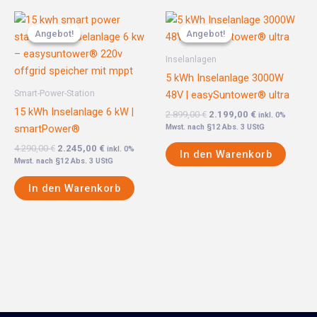
Ursprünglicher
Aktueller
Ursprünglicher
Aktueller
Preis
Preis
Preis
Preis
Angebot!
Angebot!
Angebot!
Angebot!
war:
ist:
war:
ist:
4.290,00 €
2.245,00 €.
2.899,00 €
2.199,00 €.
Inselanlagen
5 kWh Inselanlage 3000W
Smart-Power-Station
48V | easySuntower® ultra
15 kWh Inselanlage 6 kW |
2.899,00
€
2.199,00
€
inkl. 0%
smartPower®
Mwst. nach §12 Abs. 3 UStG
4.290,00
€
2.245,00
€
inkl. 0%
In den Warenkorb
Mwst. nach §12 Abs. 3 UStG
In den Warenkorb