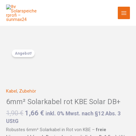
Zum
Inhalt
springen
Ursprünglicher
Aktueller
6mm²
Preis
Preis
Angebot!
Solarkabel
war:
ist:
rot
1,90 €
1,66 €.
KBE
Solar
DB+
Menge
Kabel
,
Zubehör
6mm² Solarkabel rot KBE Solar DB+
1,90
€
1,66
€
inkl. 0% Mwst. nach §12 Abs. 3
UStG
Robustes 6mm² Solarkabel in Rot von KBE –
freie