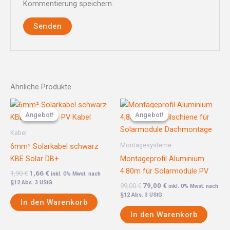
Kommentierung speichern.
Ähnliche Produkte
Ursprünglicher
Aktueller
Ursprünglicher
Aktueller
Preis
Preis
Preis
Preis
Angebot!
Angebot!
Angebot!
Angebot!
war:
ist:
war:
ist:
1,90 €
1,66 €.
99,00 €
79,00 €.
Kabel
Montagesysteme
6mm² Solarkabel schwarz
KBE Solar DB+
Montageprofil Aluminium
4.80m für Solarmodule PV
1,90
€
1,66
€
inkl. 0% Mwst. nach
§12 Abs. 3 UStG
99,00
€
79,00
€
inkl. 0% Mwst. nach
§12 Abs. 3 UStG
In den Warenkorb
In den Warenkorb