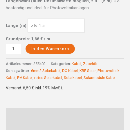
Längenwahl (auch Dezimalwerte möglich, z.B. 1,5 m)
, UV-
beständig und ideal für Photovoltaikanlagen.
Länge (m):
Grundpreis:
1,66
€
/ m
In den Warenkorb
Artikelnummer:
255402
Kategorien:
Kabel
,
Zubehör
Schlagwörter:
6mm2 Solarkabel
,
DC Kabel
,
KBE Solar
,
Photovoltaik
Kabel
,
PV Kabel
,
rotes Solarkabel
,
Solarkabel
,
Solarmodule Kabel
Versand: 6,50 € inkl. 19% MwSt.
Beschreibung
Rezensionen (0)