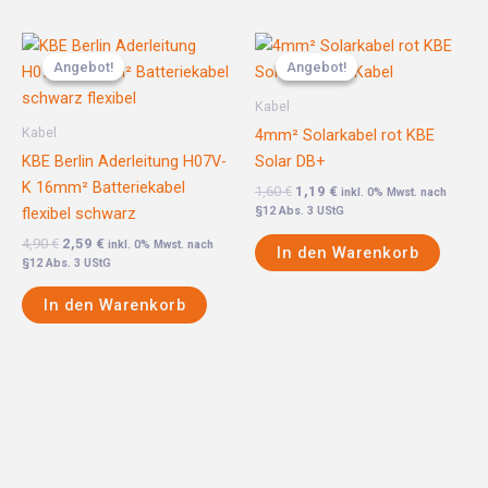
Ursprünglicher
Aktueller
Ursprünglicher
Aktueller
Preis
Preis
Preis
Preis
Angebot!
Angebot!
Angebot!
Angebot!
war:
ist:
war:
ist:
4,90 €
2,59 €.
1,60 €
1,19 €.
Kabel
Kabel
4mm² Solarkabel rot KBE
KBE Berlin Aderleitung H07V-
Solar DB+
K 16mm² Batteriekabel
1,60
€
1,19
€
inkl. 0% Mwst. nach
flexibel schwarz
§12 Abs. 3 UStG
4,90
€
2,59
€
inkl. 0% Mwst. nach
In den Warenkorb
§12 Abs. 3 UStG
In den Warenkorb