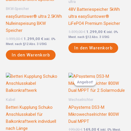
ultra
BKW-Speicher
48V Batteriespeicher 5kWh
easySuntower® ultra 2.5KWh
ultra easySuntower®
Nulleinspeisung BKW
LiFePO4 Premium Speicher
Speicher
1.599,00
€
1.299,00
€
inkl. 0%
Mwst. nach §12 Abs. 3 UStG
1.999,00
€
1.299,00
€
inkl. 0%
Mwst. nach §12 Abs. 3 UStG
In den Warenkorb
In den Warenkorb
Ursprünglicher
Aktueller
Preis
Preis
Angebot!
Angebot!
war:
ist:
199,00 €
149,00 €.
Kabel
Wechselrichter
Betteri Kupplung Schuko
APsystems DS3-M
Anschlusskabel für
Mikrowechselrichter 800W
Balkonkraftwerk individuell
Dual MPPT
nach Länge
199,00
€
149,00
€
inkl. 0% Mwst.