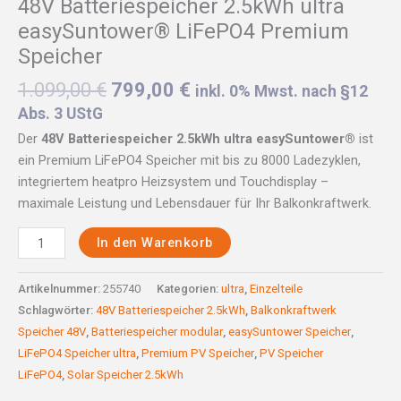
48V Batteriespeicher 2.5kWh ultra
easySuntower® LiFePO4 Premium
Speicher
1.099,00
€
799,00
€
inkl. 0% Mwst. nach §12
Abs. 3 UStG
Der
48V Batteriespeicher 2.5kWh ultra easySuntower®
ist
ein Premium LiFePO4 Speicher mit bis zu 8000 Ladezyklen,
integriertem heatpro Heizsystem und Touchdisplay –
maximale Leistung und Lebensdauer für Ihr Balkonkraftwerk.
In den Warenkorb
Artikelnummer:
255740
Kategorien:
ultra
,
Einzelteile
Schlagwörter:
48V Batteriespeicher 2.5kWh
,
Balkonkraftwerk
Speicher 48V
,
Batteriespeicher modular
,
easySuntower Speicher
,
LiFePO4 Speicher ultra
,
Premium PV Speicher
,
PV Speicher
LiFePO4
,
Solar Speicher 2.5kWh