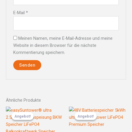
E-Mail
*
Meinen Namen, meine E-Mail-Adresse und meine
Website in diesem Browser für die nächste
Kommentierung speichern.
Ähnliche Produkte
Ursprünglicher
Aktueller
Ursprünglicher
Aktueller
Preis
Preis
Preis
Preis
Angebot!
Angebot!
Angebot!
Angebot!
war:
ist:
war:
ist:
1.999,00 €
1.299,00 €.
1.599,00 €
1.299,00 €.