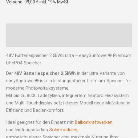
Versand: 99,00 € inkl. 19% MwSt.
Beschreibung
Rezensionen (0)
48V Batteriespeicher 2.5kWh ultra – easySuntower® Premium
LiFePO4 Speicher
Der
48V Batteriespeicher 2.5kWh
in der ultra Variante von
easySuntower® ist ein leistungsstarker Premium-Speicher für
moderne Photovoltaiksysteme.
Mit bis zu 8000 Ladezyklen, integriertem heatpro Heizsystem
und Multi-Touchdisplay setzt dieses Modell neue Maßstäbe in
Effizienz und Bedienkomfort.
Ideal geeignet für den Einsatz mit
Balkonkraftwerken
und leistungsstarken
Solarmodulen
,
ermöglicht dieser Speicher eine maximale Nutzung Ihrer