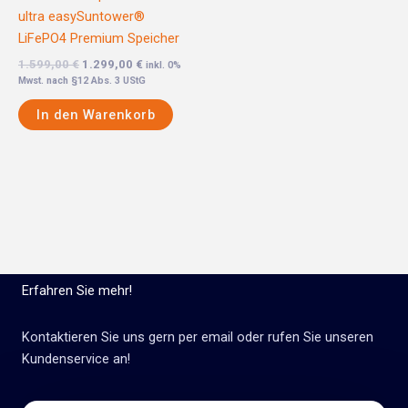
ultra easySuntower®
LiFePO4 Premium Speicher
1.599,00
€
1.299,00
€
inkl. 0%
Mwst. nach §12 Abs. 3 UStG
In den Warenkorb
Erfahren Sie mehr!
Kontaktieren Sie uns gern per email oder rufen Sie unseren
Kundenservice an!