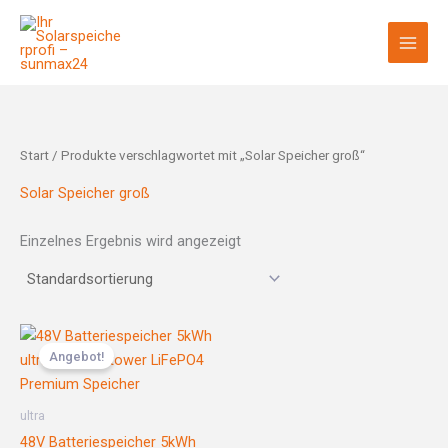
Zum
Inhalt
springen
Start
/ Produkte verschlagwortet mit „Solar Speicher groß“
Solar Speicher groß
Einzelnes Ergebnis wird angezeigt
Ursprünglicher
Aktueller
Preis
Preis
Angebot!
war:
ist:
1.599,00 €
1.299,00 €.
ultra
48V Batteriespeicher 5kWh