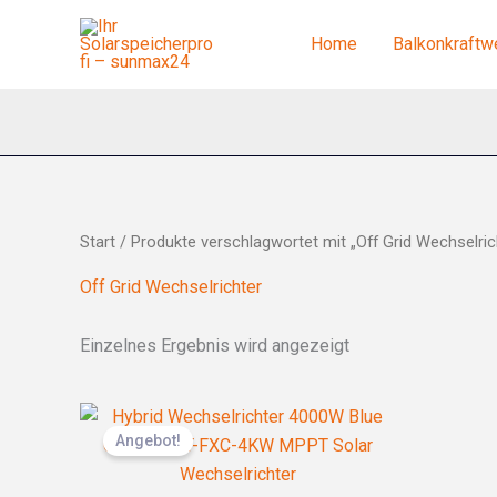
Zum
Inhalt
Home
Balkonkraftw
springen
Start
/ Produkte verschlagwortet mit „Off Grid Wechselric
Off Grid Wechselrichter
Einzelnes Ergebnis wird angezeigt
Ursprünglicher
Aktueller
Preis
Preis
Angebot!
war:
ist:
359,00 €
280,00 €.