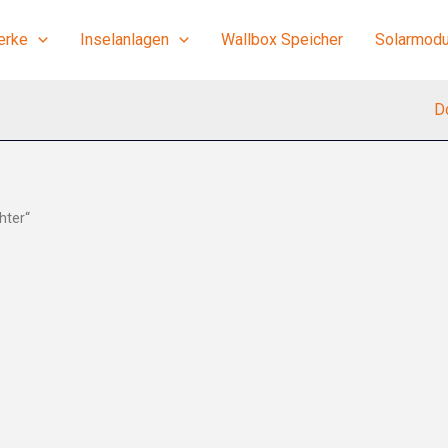
erke
Inselanlagen
Wallbox Speicher
Solarmodu
D
hter“