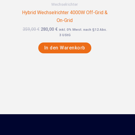
Wechselrichter
Hybrid Wechselrichter 4000W Off-Grid &
On-Grid
359,00
€
280,00
€
inkl. 0% Mwst. nach §12 Abs.
3 UStG
In den Warenkorb