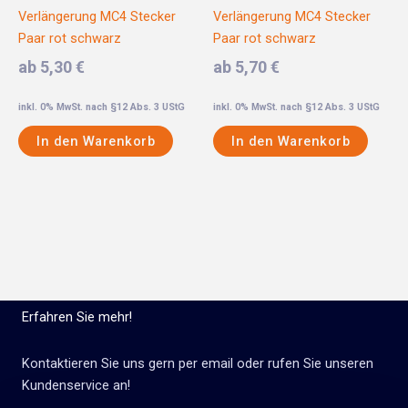
Verlängerung MC4 Stecker
Verlängerung MC4 Stecker
Paar rot schwarz
Paar rot schwarz
ab 5,30 €
ab 5,70 €
inkl. 0% MwSt. nach §12 Abs. 3 UStG
inkl. 0% MwSt. nach §12 Abs. 3 UStG
In den Warenkorb
In den Warenkorb
Erfahren Sie mehr!
Kontaktieren Sie uns gern per email oder rufen Sie unseren
Kundenservice an!