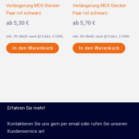
Verlängerung MC4 Stecker
Verlängerung MC4 Stecker
Paar rot schwarz
Paar rot schwarz
ab 5,30 €
ab 5,70 €
inkl. 0% MwSt. nach §12 Abs. 3 UStG
inkl. 0% MwSt. nach §12 Abs. 3 UStG
In den Warenkorb
In den Warenkorb
Erfahren Sie mehr!
Kontaktieren Sie uns gern per email oder rufen Sie unseren
Kundenservice an!