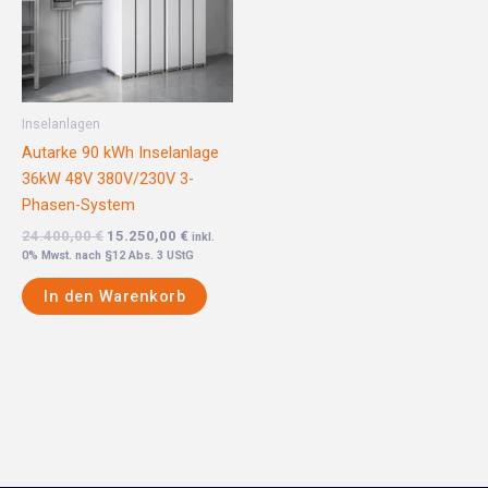
Inselanlagen
Autarke 90 kWh Inselanlage
36kW 48V 380V/230V 3-
Phasen-System
24.400,00
€
15.250,00
€
inkl.
0% Mwst. nach §12 Abs. 3 UStG
In den Warenkorb