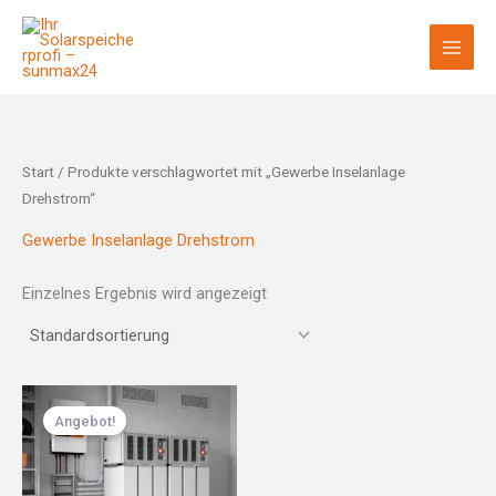
Zum
Inhalt
springen
Start
/ Produkte verschlagwortet mit „Gewerbe Inselanlage
Drehstrom“
Gewerbe Inselanlage Drehstrom
Einzelnes Ergebnis wird angezeigt
Ursprünglicher
Aktueller
Preis
Preis
Angebot!
war:
ist:
24.400,00 €
15.250,00 €.