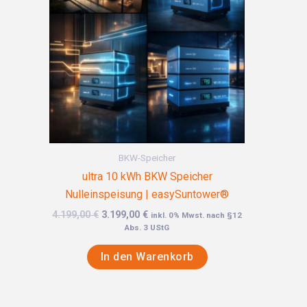
BKW-Speicher
ultra 10 kWh BKW Speicher
Nulleinspeisung | easySuntower®
4.199,00
€
3.199,00
€
inkl. 0% Mwst. nach §12
Abs. 3 UStG
In den Warenkorb