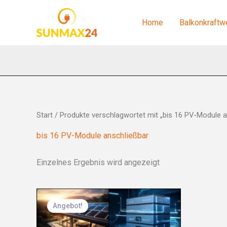
Zum
Inhalt
Home
Balkonkraftw
springen
Start
/ Produkte verschlagwortet mit „bis 16 PV-Module a
bis 16 PV-Module anschließbar
Einzelnes Ergebnis wird angezeigt
Ursprünglicher
Aktueller
Preis
Preis
Angebot!
war:
ist:
4.199,00 €
3.199,00 €.