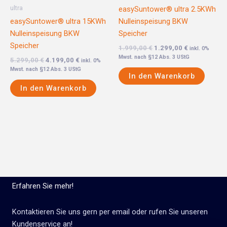
ultra
easySuntower® ultra 2.5KWh
easySuntower® ultra 15KWh
Nulleinspeisung BKW
Nulleinspeisung BKW
Speicher
Speicher
1.999,00
€
1.299,00
€
inkl. 0%
Mwst. nach §12 Abs. 3 UStG
5.299,00
€
4.199,00
€
inkl. 0%
Mwst. nach §12 Abs. 3 UStG
In den Warenkorb
In den Warenkorb
Erfahren Sie mehr!
Kontaktieren Sie uns gern per email oder rufen Sie unseren
Kundenservice an!