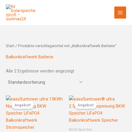
Zum
Inhalt
springen
Start
/ Produkte verschlagwortet mit „Balkonkraftwerk Batterie“
Balkonkraftwerk Batterie
Alle 2 Ergebnisse werden angezeigt
Ursprünglicher
Aktueller
Ursprünglicher
Aktueller
Preis
Preis
Preis
Preis
Angebot!
Angebot!
war:
ist:
war:
ist:
5.299,00 €
4.199,00 €.
1.999,00 €
1.299,00 €.
BKW-Speicher