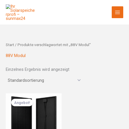
Zum
Inhalt
springen
Start
/ Produkte verschlagwortet mit „88V Modul“
88V Modul
Einzelnes Ergebnis wird angezeigt
Ursprünglicher
Aktueller
Preis
Preis
Angebot!
war:
ist:
249,00 €
169,00 €.