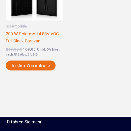
Solarmodule
200 W Solarmodul 88V VOC
Full Black Caravan
249,00
€
169,00
€
inkl. 0% Mwst.
nach §12 Abs. 3 UStG
In den Warenkorb
Erfahren Sie mehr!